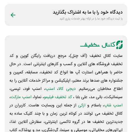
دیدگاه خود را با ما به اشتراک بگذارید
با ثبت دیدگاه خود ما را در ارائه بهتر خدمات یاری کنید
سایت کانال تخفیف (آف چنل)، مرجع دریافت رایگان کوپن و کد
تخفیف فروشگاه های آنلاین و کسب و‌ کارهای اینترنتی است. در حال
حاضر با همراهی استارت آپ ها انواع کد تخفیف، مسابقه، کمپین و
جشنواره های صدها برند معتبر، اپلیکیشن و مراکز خدمات آنلاین را به
اطلاع مخاطبان می‌رسانیم.
دیجی کالا
،
اسنپ
، اسنپ فود، تپسی،
سینماتیکت، بانی مد، علی‌ بابا ،
کد تخفیف فیلیمو
، نماوا،
اسنپ مارکت
،
اسنپ شاپ
، باسلام و
ازکی
از جمله این وبسایت ‌هاست. کاربران در
کانال تخفیف می توانند در کوتاه ترین زمان و با چند کلیک ساده به
جدیدترین تخفیف ها در گروه تاکسی اینترنتی، سفارش آنلاین غذا،
اپراتورهای مخابراتی، موسیقی و سینما، گردشگری، مد و پوشاک، کتاب