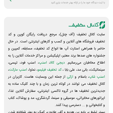
با ثبت دیدگاه خود ما را در ارائه بهتر خدمات یاری کنید
سایت کانال تخفیف (آف چنل)، مرجع دریافت رایگان کوپن و کد
تخفیف فروشگاه های آنلاین و کسب و‌ کارهای اینترنتی است. در حال
حاضر با همراهی استارت آپ ها انواع کد تخفیف، مسابقه، کمپین و
جشنواره های صدها برند معتبر، اپلیکیشن و مراکز خدمات آنلاین را به
اطلاع مخاطبان می‌رسانیم.
دیجی کالا
،
اسنپ
، اسنپ فود، تپسی،
سینماتیکت، بانی مد، علی‌ بابا ،
کد تخفیف فیلیمو
، نماوا،
اسنپ مارکت
،
اسنپ شاپ
، باسلام و
ازکی
از جمله این وبسایت ‌هاست. کاربران در
کانال تخفیف می توانند در کوتاه ترین زمان و با چند کلیک ساده به
جدیدترین تخفیف ها در گروه تاکسی اینترنتی، سفارش آنلاین غذا،
اپراتورهای مخابراتی، موسیقی و سینما، گردشگری، مد و پوشاک، کتاب
و کتابخوانی و ... دسترسی پیدا کنند.
بستر تبلیغ بر پایه بن هدیه و آفر، علاوه بر کمک به بهتر شناخته شدن