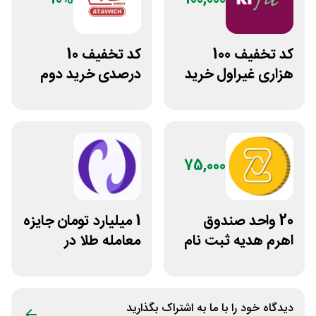
کد تخفیف 100
کد تخفیف 10
هزاری غیراول خرید
درصدی خرید دوم
غذا آرف فیت
فست فود عطاویچ
75,000
20 واحد صندوق
1 میلیارد تومان جایزه
اهرم هدیه ثبت نام
معامله طلا در
در سایت مزدکس
نوبیتکس
دیدگاه خود را با ما به اشتراک بگذارید