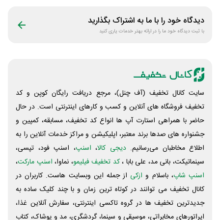
رویینو
دیدگاه خود را با ما به اشتراک بگذارید
با ثبت دیدگاه خود ما را در ارائه بهتر خدمات یاری کنید
سایت کانال تخفیف (آف چنل)، مرجع دریافت رایگان کوپن و کد
تخفیف فروشگاه های آنلاین و کسب و‌ کارهای اینترنتی است. در حال
حاضر با همراهی استارت آپ ها انواع کد تخفیف، مسابقه، کمپین و
جشنواره های صدها برند معتبر، اپلیکیشن و مراکز خدمات آنلاین را به
اطلاع مخاطبان می‌رسانیم.
دیجی کالا
،
اسنپ
، اسنپ فود، تپسی،
سینماتیکت، بانی مد، علی‌ بابا ،
کد تخفیف فیلیمو
، نماوا،
اسنپ مارکت
،
اسنپ شاپ
، باسلام و
ازکی
از جمله این وبسایت ‌هاست. کاربران در
کانال تخفیف می توانند در کوتاه ترین زمان و با چند کلیک ساده به
جدیدترین تخفیف ها در گروه تاکسی اینترنتی، سفارش آنلاین غذا،
اپراتورهای مخابراتی، موسیقی و سینما، گردشگری، مد و پوشاک، کتاب