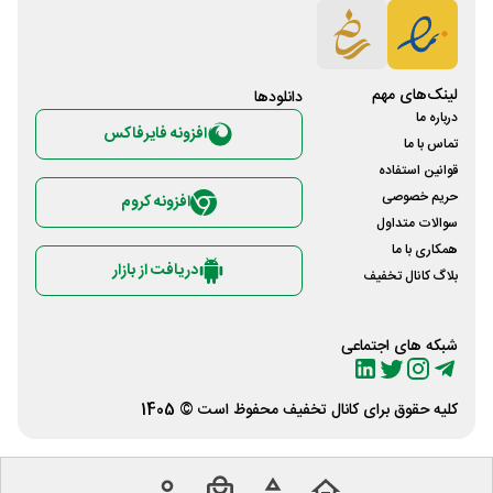
لینک‌های مهم
دانلود‌ها
درباره ما
افزونه فایرفاکس
تماس با ما
قوانین استفاده
حریم خصوصی
افزونه کروم
سوالات متداول
همکاری با ما
دریافت از بازار
بلاگ کانال تخفیف
شبکه های اجتماعی
کلیه حقوق برای
کانال تخفیف
محفوظ است © 1405