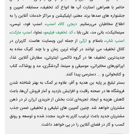
حاضر با همراهی استارت آپ ها انواع کد تخفیف، مسابقه، کمپین و
جشنواره های صدها برند معتبر، اپلیکیشن و مراکز خدمات آنلاین را به
اطلاع مخاطبان می‌رسانیم.
دیجی کالا
،
اسنپ
، اسنپ فود، تپسی،
سینماتیکت، بانی مد، علی‌ بابا ،
کد تخفیف فیلیمو
، نماوا،
اسنپ مارکت
،
اسنپ شاپ
، باسلام و
ازکی
از جمله این وبسایت ‌هاست. کاربران در
کانال تخفیف می توانند در کوتاه ترین زمان و با چند کلیک ساده به
جدیدترین تخفیف ها در گروه تاکسی اینترنتی، سفارش آنلاین غذا،
اپراتورهای مخابراتی، موسیقی و سینما، گردشگری، مد و پوشاک، کتاب
و کتابخوانی و ... دسترسی پیدا کنند.
بستر تبلیغ بر پایه بن هدیه و آفر، علاوه بر کمک به بهتر شناخته شدن
فروشگاه ها در صحنه رقابت و افزایش بازدید و آمار فروش آن‌ها، باعث
کاهش هزینه و ایجاد تجربه‌ای لذت بخش از خریدی ارزان تر در ذهن
مشتریان خواهد شد. چنین کمپین های تبلیغی و تخفیفی ضمن جذب
مشتریان جدید باعث ترغیب کاربر به خرید مجدد شده و توسعه و رونق
کسب و کار در فضای آنلاین را در پی خواهد داشت.