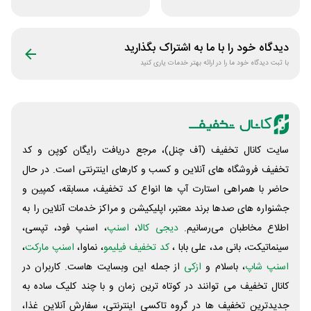
هوش مصنوعی از
فروشگاه اکسسوری
دیجیتال رو
جانبی
دیدگاه خود را با ما به اشتراک بگذارید
با ثبت دیدگاه خود ما را در ارائه بهتر خدمات یاری کنید
سایت کانال تخفیف (آف چنل)، مرجع دریافت رایگان کوپن و کد
تخفیف فروشگاه های آنلاین و کسب و‌ کارهای اینترنتی است. در حال
حاضر با همراهی استارت آپ ها انواع کد تخفیف، مسابقه، کمپین و
جشنواره های صدها برند معتبر، اپلیکیشن و مراکز خدمات آنلاین را به
اطلاع مخاطبان می‌رسانیم.
دیجی کالا
،
اسنپ
، اسنپ فود، تپسی،
سینماتیکت، بانی مد، علی‌ بابا ،
کد تخفیف فیلیمو
، نماوا،
اسنپ مارکت
،
اسنپ شاپ
، باسلام و
ازکی
از جمله این وبسایت ‌هاست. کاربران در
کانال تخفیف می توانند در کوتاه ترین زمان و با چند کلیک ساده به
جدیدترین تخفیف ها در گروه تاکسی اینترنتی، سفارش آنلاین غذا،