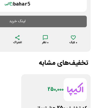
bahar5
کپی
لینک خرید
0
لایک
0
نظر
اشتراک
تخفیف‌های مشابه
250,000