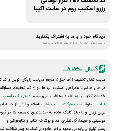
کد تخفیف 250 هزار تومانی
رزرو اسکیپ روم در سایت اکیپا
دیدگاه خود را با ما به اشتراک بگذارید
با ثبت دیدگاه خود ما را در ارائه بهتر خدمات یاری کنید
سایت کانال تخفیف (آف چنل)، مرجع دریافت رایگان کوپن و کد تخ
در حال حاضر با همراهی استارت آپ ها انواع کد تخفیف، مسابقه، 
خدمات آنلاین را به اطلاع مخاطبان می‌رسانیم.
دیجی کالا
،
اسنپ
، 
فیلیمو
، نماوا،
اسنپ مارکت
،
اسنپ شاپ
، باسلام و
ازکی
از جمله این
ترین زمان و با چند کلیک ساده به جدیدترین تخفیف ها در گروه ت
موسیقی و سینما، گردشگری، مد و پوشاک، کتاب و کتابخوانی و ... 
بستر تبلیغ بر پایه بن هدیه و آفر، علاوه بر کمک به بهتر شناخته 