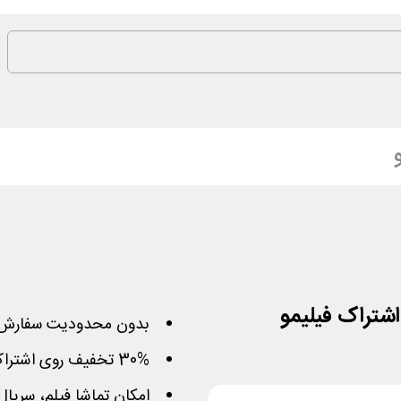
بدون محدودیت سفارش 
30% تخفیف روی اشتراک 1 و 6 ماهه و 50% سه ماهه
امکان تماشا فیلم، سریال