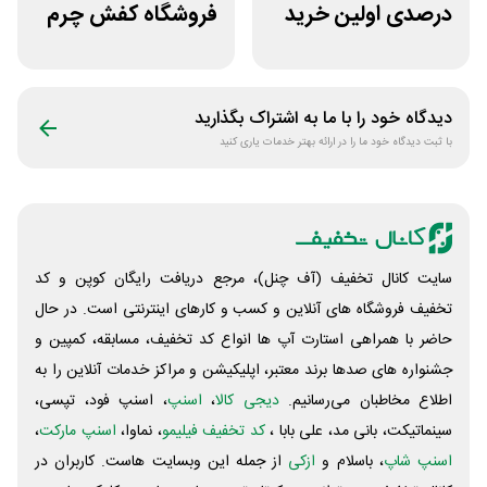
درصدی اولین خرید
فروشگاه کفش چرم
فروشگاه پوشاک
پاآذین
شهرمون
دیدگاه خود را با ما به اشتراک بگذارید
با ثبت دیدگاه خود ما را در ارائه بهتر خدمات یاری کنید
سایت کانال تخفیف (آف چنل)، مرجع دریافت رایگان کوپن و کد
تخفیف فروشگاه های آنلاین و کسب و‌ کارهای اینترنتی است. در حال
حاضر با همراهی استارت آپ ها انواع کد تخفیف، مسابقه، کمپین و
جشنواره های صدها برند معتبر، اپلیکیشن و مراکز خدمات آنلاین را به
اطلاع مخاطبان می‌رسانیم.
دیجی کالا
،
اسنپ
، اسنپ فود، تپسی،
سینماتیکت، بانی مد، علی‌ بابا ،
کد تخفیف فیلیمو
، نماوا،
اسنپ مارکت
،
اسنپ شاپ
، باسلام و
ازکی
از جمله این وبسایت ‌هاست. کاربران در