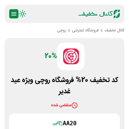
کانال تخفیف
فروشگاه اینترنتی
روچی
20%
کد تخفیف 20% فروشگاه روچی ویژه عید
غدیر
منقضی شده
AA20
کپی