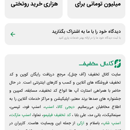
میلیون تومانی برای
هزاری خرید روتختی
همه محصولات
و فرش چاپی حسن
ژانومه
نیا
دیدگاه خود را با ما به اشتراک بگذارید
با ثبت دیدگاه خود ما را در ارائه بهتر خدمات یاری کنید
سایت کانال تخفیف (آف چنل)، مرجع دریافت رایگان کوپن و کد
تخفیف فروشگاه های آنلاین و کسب و‌ کارهای اینترنتی است. در حال
حاضر با همراهی استارت آپ ها انواع کد تخفیف، مسابقه، کمپین و
جشنواره های صدها برند معتبر، اپلیکیشن و مراکز خدمات آنلاین را به
اطلاع مخاطبان می‌رسانیم.
دیجی کالا
،
اسنپ
، اسنپ فود، تپسی،
سینماتیکت، بانی مد، علی‌ بابا ،
کد تخفیف فیلیمو
، نماوا،
اسنپ مارکت
،
اسنپ شاپ
، باسلام و
ازکی
از جمله این وبسایت ‌هاست. کاربران در