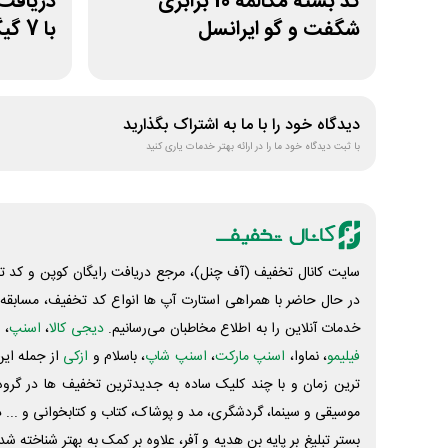
کد بسته مکالمه 10 برابری
دریافت 
شگفت و گو ایرانسل
با 7 گیگ اینترنت
دیدگاه خود را با ما به اشتراک بگذارید
با ثبت دیدگاه خود ما را در ارائه بهتر خدمات یاری کنید
سایت کانال تخفیف (آف چنل)، مرجع دریافت رایگان کوپن و کد تخ
در حال حاضر با همراهی استارت آپ ها انواع کد تخفیف، مسابقه، 
خدمات آنلاین را به اطلاع مخاطبان می‌رسانیم.
دیجی کالا
،
اسنپ
، 
فیلیمو
، نماوا،
اسنپ مارکت
،
اسنپ شاپ
، باسلام و
ازکی
از جمله این
ترین زمان و با چند کلیک ساده به جدیدترین تخفیف ها در گروه ت
موسیقی و سینما، گردشگری، مد و پوشاک، کتاب و کتابخوانی و ... 
بستر تبلیغ بر پایه بن هدیه و آفر، علاوه بر کمک به بهتر شناخته 