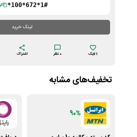
*100*672*1#
کپ
لینک خرید
1
لایک
0
نظر
اشتراک
تخفیف‌های مشابه
90%