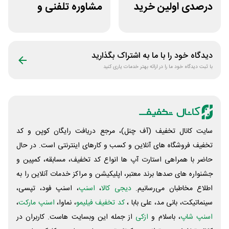
درصدی اولین خرید
مشاوره تلفنی و
لوکسیرانا
متنی با پزشک
رویینو
دیدگاه خود را با ما به اشتراک بگذارید
با ثبت دیدگاه خود ما را در ارائه بهتر خدمات یاری کنید
سایت کانال تخفیف (آف چنل)، مرجع دریافت رایگان کوپن و کد
تخفیف فروشگاه های آنلاین و کسب و‌ کارهای اینترنتی است. در حال
حاضر با همراهی استارت آپ ها انواع کد تخفیف، مسابقه، کمپین و
جشنواره های صدها برند معتبر، اپلیکیشن و مراکز خدمات آنلاین را به
اطلاع مخاطبان می‌رسانیم.
دیجی کالا
،
اسنپ
، اسنپ فود، تپسی،
سینماتیکت، بانی مد، علی‌ بابا ،
کد تخفیف فیلیمو
، نماوا،
اسنپ مارکت
،
اسنپ شاپ
، باسلام و
ازکی
از جمله این وبسایت ‌هاست. کاربران در