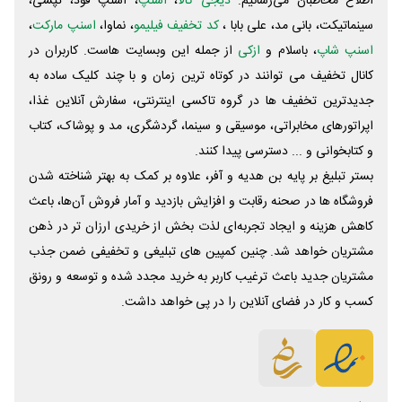
اطلاع مخاطبان می‌رسانیم.
دیجی کالا
،
اسنپ
، اسنپ فود، تپسی،
سینماتیکت، بانی مد، علی‌ بابا ،
کد تخفیف فیلیمو
، نماوا،
اسنپ مارکت
،
اسنپ شاپ
، باسلام و
ازکی
از جمله این وبسایت ‌هاست. کاربران در
کانال تخفیف می توانند در کوتاه ترین زمان و با چند کلیک ساده به
جدیدترین تخفیف ها در گروه تاکسی اینترنتی، سفارش آنلاین غذا،
اپراتورهای مخابراتی، موسیقی و سینما، گردشگری، مد و پوشاک، کتاب
و کتابخوانی و ... دسترسی پیدا کنند.
بستر تبلیغ بر پایه بن هدیه و آفر، علاوه بر کمک به بهتر شناخته شدن
فروشگاه ها در صحنه رقابت و افزایش بازدید و آمار فروش آن‌ها، باعث
کاهش هزینه و ایجاد تجربه‌ای لذت بخش از خریدی ارزان تر در ذهن
مشتریان خواهد شد. چنین کمپین های تبلیغی و تخفیفی ضمن جذب
مشتریان جدید باعث ترغیب کاربر به خرید مجدد شده و توسعه و رونق
کسب و کار در فضای آنلاین را در پی خواهد داشت.