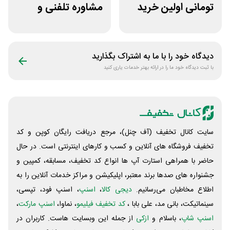
تومانی اولین خرید
مشاوره تلفنی و
بیوتی کد
متنی با پزشک
رویینو
دیدگاه خود را با ما به اشتراک بگذارید
با ثبت دیدگاه خود ما را در ارائه بهتر خدمات یاری کنید
سایت کانال تخفیف (آف چنل)، مرجع دریافت رایگان کوپن و کد
تخفیف فروشگاه های آنلاین و کسب و‌ کارهای اینترنتی است. در حال
حاضر با همراهی استارت آپ ها انواع کد تخفیف، مسابقه، کمپین و
جشنواره های صدها برند معتبر، اپلیکیشن و مراکز خدمات آنلاین را به
اطلاع مخاطبان می‌رسانیم.
دیجی کالا
،
اسنپ
، اسنپ فود، تپسی،
سینماتیکت، بانی مد، علی‌ بابا ،
کد تخفیف فیلیمو
، نماوا،
اسنپ مارکت
،
اسنپ شاپ
، باسلام و
ازکی
از جمله این وبسایت ‌هاست. کاربران در