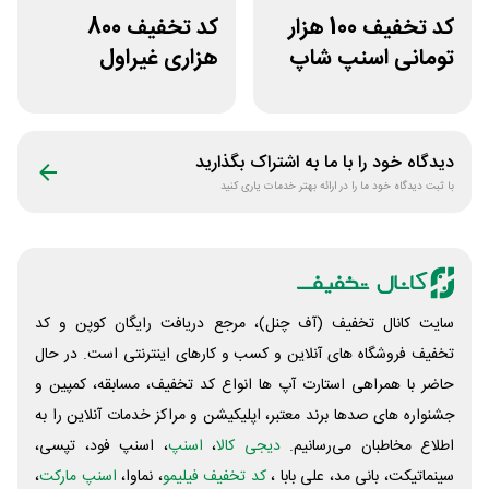
کد تخفیف 100 هزار
کد تخفیف 800
تومانی اسنپ شاپ
هزاری غیراول
برای مشتریان
فروشگاه اکشن
قدیمی
فیگور بگو سیب
دیدگاه خود را با ما به اشتراک بگذارید
با ثبت دیدگاه خود ما را در ارائه بهتر خدمات یاری کنید
سایت کانال تخفیف (آف چنل)، مرجع دریافت رایگان کوپن و کد
تخفیف فروشگاه های آنلاین و کسب و‌ کارهای اینترنتی است. در حال
حاضر با همراهی استارت آپ ها انواع کد تخفیف، مسابقه، کمپین و
جشنواره های صدها برند معتبر، اپلیکیشن و مراکز خدمات آنلاین را به
اطلاع مخاطبان می‌رسانیم.
دیجی کالا
،
اسنپ
، اسنپ فود، تپسی،
سینماتیکت، بانی مد، علی‌ بابا ،
کد تخفیف فیلیمو
، نماوا،
اسنپ مارکت
،