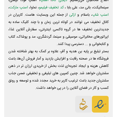
اطلاع مخاطبان می‌رسانیم.
دیجی کالا
،
اسنپ
، اسنپ فود، تپسی،
سینماتیکت، بانی مد، علی‌ بابا ،
کد تخفیف فیلیمو
، نماوا،
اسنپ مارکت
،
اسنپ شاپ
، باسلام و
ازکی
از جمله این وبسایت ‌هاست. کاربران در
کانال تخفیف می توانند در کوتاه ترین زمان و با چند کلیک ساده به
جدیدترین تخفیف ها در گروه تاکسی اینترنتی، سفارش آنلاین غذا،
اپراتورهای مخابراتی، موسیقی و سینما، گردشگری، مد و پوشاک، کتاب
و کتابخوانی و ... دسترسی پیدا کنند.
بستر تبلیغ بر پایه بن هدیه و آفر، علاوه بر کمک به بهتر شناخته شدن
فروشگاه ها در صحنه رقابت و افزایش بازدید و آمار فروش آن‌ها، باعث
کاهش هزینه و ایجاد تجربه‌ای لذت بخش از خریدی ارزان تر در ذهن
مشتریان خواهد شد. چنین کمپین های تبلیغی و تخفیفی ضمن جذب
مشتریان جدید باعث ترغیب کاربر به خرید مجدد شده و توسعه و رونق
کسب و کار در فضای آنلاین را در پی خواهد داشت.