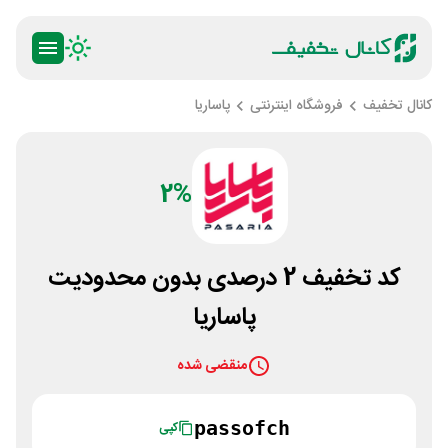
کانال تخفیف
فروشگاه اینترنتی
پاساریا
2%
کد تخفیف 2 درصدی بدون محدودیت
پاساریا
منقضی شده
passofch
کپی