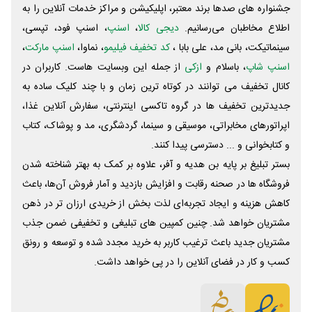
جشنواره های صدها برند معتبر، اپلیکیشن و مراکز خدمات آنلاین را به
اطلاع مخاطبان می‌رسانیم.
دیجی کالا
،
اسنپ
، اسنپ فود، تپسی،
سینماتیکت، بانی مد، علی‌ بابا ،
کد تخفیف فیلیمو
، نماوا،
اسنپ مارکت
،
اسنپ شاپ
، باسلام و
ازکی
از جمله این وبسایت ‌هاست. کاربران در
کانال تخفیف می توانند در کوتاه ترین زمان و با چند کلیک ساده به
جدیدترین تخفیف ها در گروه تاکسی اینترنتی، سفارش آنلاین غذا،
اپراتورهای مخابراتی، موسیقی و سینما، گردشگری، مد و پوشاک، کتاب
و کتابخوانی و ... دسترسی پیدا کنند.
بستر تبلیغ بر پایه بن هدیه و آفر، علاوه بر کمک به بهتر شناخته شدن
فروشگاه ها در صحنه رقابت و افزایش بازدید و آمار فروش آن‌ها، باعث
کاهش هزینه و ایجاد تجربه‌ای لذت بخش از خریدی ارزان تر در ذهن
مشتریان خواهد شد. چنین کمپین های تبلیغی و تخفیفی ضمن جذب
مشتریان جدید باعث ترغیب کاربر به خرید مجدد شده و توسعه و رونق
کسب و کار در فضای آنلاین را در پی خواهد داشت.