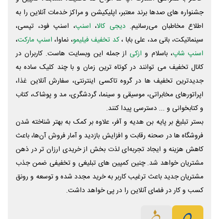
جشنواره های صدها برند معتبر، اپلیکیشن و مراکز خدمات آنلاین را به
اطلاع مخاطبان می‌رسانیم.
دیجی کالا
،
اسنپ
، اسنپ فود، تپسی،
سینماتیکت، بانی مد، علی‌ بابا ،
کد تخفیف فیلیمو
، نماوا،
اسنپ مارکت
،
اسنپ شاپ
، باسلام و
ازکی
از جمله این وبسایت ‌هاست. کاربران در
کانال تخفیف می توانند در کوتاه ترین زمان و با چند کلیک ساده به
جدیدترین تخفیف ها در گروه تاکسی اینترنتی، سفارش آنلاین غذا،
اپراتورهای مخابراتی، موسیقی و سینما، گردشگری، مد و پوشاک، کتاب
و کتابخوانی و ... دسترسی پیدا کنند.
بستر تبلیغ بر پایه بن هدیه و آفر، علاوه بر کمک به بهتر شناخته شدن
فروشگاه ها در صحنه رقابت و افزایش بازدید و آمار فروش آن‌ها، باعث
کاهش هزینه و ایجاد تجربه‌ای لذت بخش از خریدی ارزان تر در ذهن
مشتریان خواهد شد. چنین کمپین های تبلیغی و تخفیفی ضمن جذب
مشتریان جدید باعث ترغیب کاربر به خرید مجدد شده و توسعه و رونق
کسب و کار در فضای آنلاین را در پی خواهد داشت.