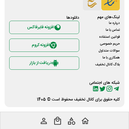
لینک‌های مهم
دانلود‌ها
درباره ما
افزونه فایرفاکس
تماس با ما
قوانین استفاده
حریم خصوصی
افزونه کروم
سوالات متداول
همکاری با ما
دریافت از بازار
بلاگ کانال تخفیف
شبکه های اجتماعی
کلیه حقوق برای
کانال تخفیف
محفوظ است © 1405