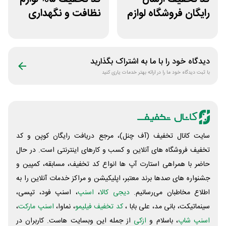
رایگان فروشگاه لوازم
نظافت و نگهداری
اسب سواری هوسپا
خودرو کستل
دیدگاه خود را با ما به اشتراک بگذارید
با ثبت دیدگاه خود ما را در ارائه بهتر خدمات یاری کنید
سایت کانال تخفیف (آف چنل)، مرجع دریافت رایگان کوپن و کد
تخفیف فروشگاه های آنلاین و کسب و‌ کارهای اینترنتی است. در حال
حاضر با همراهی استارت آپ ها انواع کد تخفیف، مسابقه، کمپین و
جشنواره های صدها برند معتبر، اپلیکیشن و مراکز خدمات آنلاین را به
اطلاع مخاطبان می‌رسانیم.
دیجی کالا
،
اسنپ
، اسنپ فود، تپسی،
سینماتیکت، بانی مد، علی‌ بابا ،
کد تخفیف فیلیمو
، نماوا،
اسنپ مارکت
،
اسنپ شاپ
، باسلام و
ازکی
از جمله این وبسایت ‌هاست. کاربران در