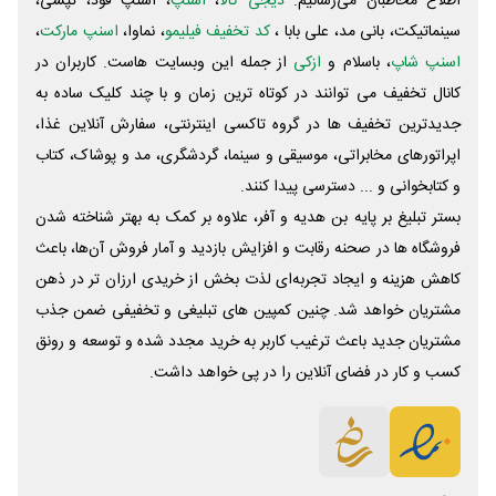
اطلاع مخاطبان می‌رسانیم.
دیجی کالا
،
اسنپ
، اسنپ فود، تپسی،
سینماتیکت، بانی مد، علی‌ بابا ،
کد تخفیف فیلیمو
، نماوا،
اسنپ مارکت
،
اسنپ شاپ
، باسلام و
ازکی
از جمله این وبسایت ‌هاست. کاربران در
کانال تخفیف می توانند در کوتاه ترین زمان و با چند کلیک ساده به
جدیدترین تخفیف ها در گروه تاکسی اینترنتی، سفارش آنلاین غذا،
اپراتورهای مخابراتی، موسیقی و سینما، گردشگری، مد و پوشاک، کتاب
و کتابخوانی و ... دسترسی پیدا کنند.
بستر تبلیغ بر پایه بن هدیه و آفر، علاوه بر کمک به بهتر شناخته شدن
فروشگاه ها در صحنه رقابت و افزایش بازدید و آمار فروش آن‌ها، باعث
کاهش هزینه و ایجاد تجربه‌ای لذت بخش از خریدی ارزان تر در ذهن
مشتریان خواهد شد. چنین کمپین های تبلیغی و تخفیفی ضمن جذب
مشتریان جدید باعث ترغیب کاربر به خرید مجدد شده و توسعه و رونق
کسب و کار در فضای آنلاین را در پی خواهد داشت.