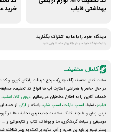
کد تخفیف 20% لوازم آرایشی
بهداشتی فایاب
خرید عط
دیدگاه خود را با ما به اشتراک بگذارید
با ثبت دیدگاه خود ما را در ارائه بهتر خدمات یاری کنید
سایت کانال تخفیف (آف چنل)، مرجع دریافت رایگان کوپن و کد تخ
در حال حاضر با همراهی استارت آپ ها انواع کد تخفیف، مسابقه، 
خدمات آنلاین را به اطلاع مخاطبان می‌رسانیم.
دیجی کالا
،
اسنپ
، 
فیلیمو
، نماوا،
اسنپ مارکت
،
اسنپ شاپ
، باسلام و
ازکی
از جمله این
ترین زمان و با چند کلیک ساده به جدیدترین تخفیف ها در گروه ت
موسیقی و سینما، گردشگری، مد و پوشاک، کتاب و کتابخوانی و ... 
بستر تبلیغ بر پایه بن هدیه و آفر، علاوه بر کمک به بهتر شناخته 