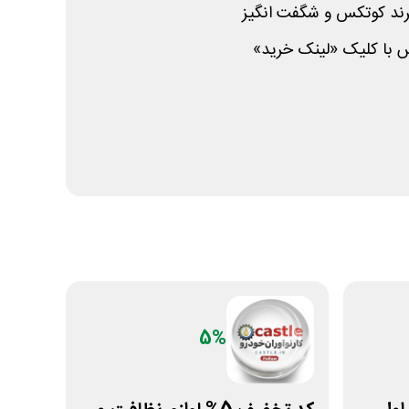
برند کوتکس و شگفت انگیز
س با کلیک «لینک خرید»
5%