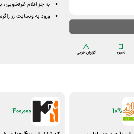
به جز اقلام ظرفشویی، 
ورود به وبسایت زز زاگر
ذخیره
گزارش خرابی
400,000
10%