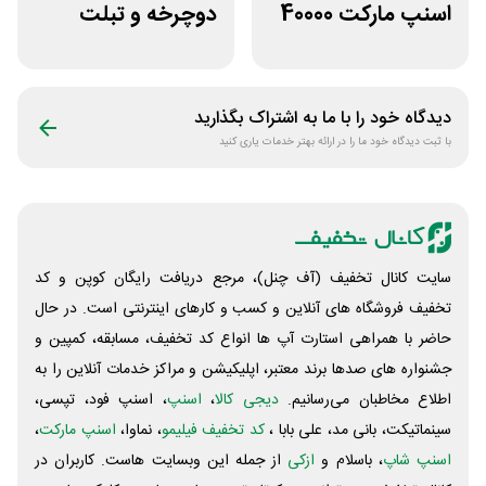
اسنپ مارکت 40000
دوچرخه و تبلت
تومانی
جوایز بازی دنیای
میرکس
دیدگاه خود را با ما به اشتراک بگذارید
با ثبت دیدگاه خود ما را در ارائه بهتر خدمات یاری کنید
سایت کانال تخفیف (آف چنل)، مرجع دریافت رایگان کوپن و کد
تخفیف فروشگاه های آنلاین و کسب و‌ کارهای اینترنتی است. در حال
حاضر با همراهی استارت آپ ها انواع کد تخفیف، مسابقه، کمپین و
جشنواره های صدها برند معتبر، اپلیکیشن و مراکز خدمات آنلاین را به
اطلاع مخاطبان می‌رسانیم.
دیجی کالا
،
اسنپ
، اسنپ فود، تپسی،
سینماتیکت، بانی مد، علی‌ بابا ،
کد تخفیف فیلیمو
، نماوا،
اسنپ مارکت
،
اسنپ شاپ
، باسلام و
ازکی
از جمله این وبسایت ‌هاست. کاربران در