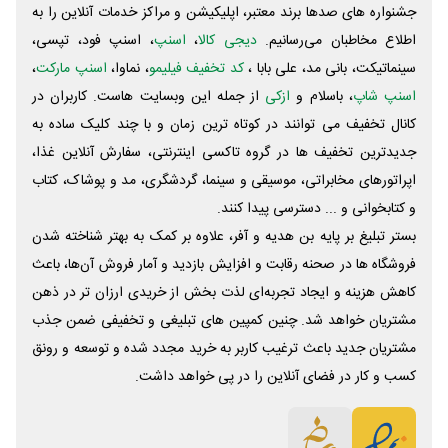
جشنواره های صدها برند معتبر، اپلیکیشن و مراکز خدمات آنلاین را به
اطلاع مخاطبان می‌رسانیم.
دیجی کالا
،
اسنپ
، اسنپ فود، تپسی،
سینماتیکت، بانی مد، علی‌ بابا ،
کد تخفیف فیلیمو
، نماوا،
اسنپ مارکت
،
اسنپ شاپ
، باسلام و
ازکی
از جمله این وبسایت ‌هاست. کاربران در
کانال تخفیف می توانند در کوتاه ترین زمان و با چند کلیک ساده به
جدیدترین تخفیف ها در گروه تاکسی اینترنتی، سفارش آنلاین غذا،
اپراتورهای مخابراتی، موسیقی و سینما، گردشگری، مد و پوشاک، کتاب
و کتابخوانی و ... دسترسی پیدا کنند.
بستر تبلیغ بر پایه بن هدیه و آفر، علاوه بر کمک به بهتر شناخته شدن
فروشگاه ها در صحنه رقابت و افزایش بازدید و آمار فروش آن‌ها، باعث
کاهش هزینه و ایجاد تجربه‌ای لذت بخش از خریدی ارزان تر در ذهن
مشتریان خواهد شد. چنین کمپین های تبلیغی و تخفیفی ضمن جذب
مشتریان جدید باعث ترغیب کاربر به خرید مجدد شده و توسعه و رونق
کسب و کار در فضای آنلاین را در پی خواهد داشت.