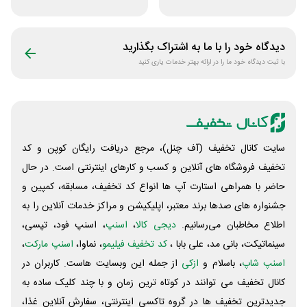
در فروشگاه خانه شما
اسب سواری هوسپا
دیدگاه خود را با ما به اشتراک بگذارید
با ثبت دیدگاه خود ما را در ارائه بهتر خدمات یاری کنید
سایت کانال تخفیف (آف چنل)، مرجع دریافت رایگان کوپن و کد
تخفیف فروشگاه های آنلاین و کسب و‌ کارهای اینترنتی است. در حال
حاضر با همراهی استارت آپ ها انواع کد تخفیف، مسابقه، کمپین و
جشنواره های صدها برند معتبر، اپلیکیشن و مراکز خدمات آنلاین را به
اطلاع مخاطبان می‌رسانیم.
دیجی کالا
،
اسنپ
، اسنپ فود، تپسی،
سینماتیکت، بانی مد، علی‌ بابا ،
کد تخفیف فیلیمو
، نماوا،
اسنپ مارکت
،
اسنپ شاپ
، باسلام و
ازکی
از جمله این وبسایت ‌هاست. کاربران در
کانال تخفیف می توانند در کوتاه ترین زمان و با چند کلیک ساده به
جدیدترین تخفیف ها در گروه تاکسی اینترنتی، سفارش آنلاین غذا،