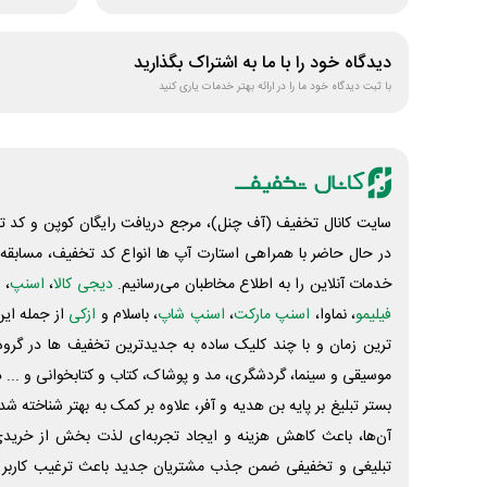
دیدگاه خود را با ما به اشتراک بگذارید
با ثبت دیدگاه خود ما را در ارائه بهتر خدمات یاری کنید
سایت کانال تخفیف (آف چنل)، مرجع دریافت رایگان کوپن و کد تخ
در حال حاضر با همراهی استارت آپ ها انواع کد تخفیف، مسابقه، 
خدمات آنلاین را به اطلاع مخاطبان می‌رسانیم.
دیجی کالا
،
اسنپ
، 
فیلیمو
، نماوا،
اسنپ مارکت
،
اسنپ شاپ
، باسلام و
ازکی
از جمله این
ترین زمان و با چند کلیک ساده به جدیدترین تخفیف ها در گروه ت
موسیقی و سینما، گردشگری، مد و پوشاک، کتاب و کتابخوانی و ... 
بستر تبلیغ بر پایه بن هدیه و آفر، علاوه بر کمک به بهتر شناخته 
آن‌ها، باعث کاهش هزینه و ایجاد تجربه‌ای لذت بخش از خرید
تبلیغی و تخفیفی ضمن جذب مشتریان جدید باعث ترغیب کاربر 