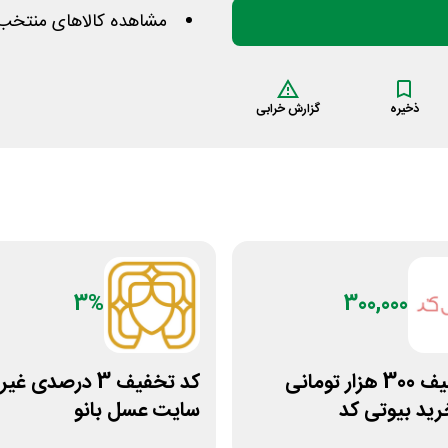
مشاهده کالاهای منتخب م
ذخیره
گزارش خرابی
3%
300,000
کد تخفیف 300 هزار تومانی
کد تخفیف 3 درصدی غ
رید بیوتی کد
سایت عسل بانو