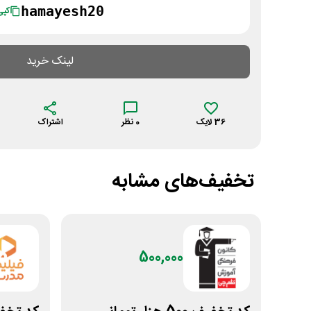
hamayesh20
کپی
لینک خرید
36
لایک
0
نظر
اشتراک
تخفیف‌های مشابه
500,000