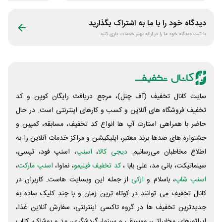
دیدگاه خود را با ما به اشتراک بگذارید
با ثبت دیدگاه خود ما را در ارائه بهتر خدمات یاری کنید
سایت کانال تخفیف (آف چنل)، مرجع دریافت رایگان کوپن و کد
تخفیف فروشگاه های آنلاین و کسب و‌ کارهای اینترنتی است. در حال
حاضر با همراهی استارت آپ ها انواع کد تخفیف، مسابقه، کمپین و
جشنواره های صدها برند معتبر، اپلیکیشن و مراکز خدمات آنلاین را به
اطلاع مخاطبان می‌رسانیم.
دیجی کالا
،
اسنپ
، اسنپ فود، تپسی،
سینماتیکت، بانی مد، علی‌ بابا ،
کد تخفیف فیلیمو
، نماوا،
اسنپ مارکت
،
اسنپ شاپ
، باسلام و
ازکی
از جمله این وبسایت ‌هاست. کاربران در
کانال تخفیف می توانند در کوتاه ترین زمان و با چند کلیک ساده به
جدیدترین تخفیف ها در گروه تاکسی اینترنتی، سفارش آنلاین غذا،
اپراتورهای مخابراتی، موسیقی و سینما، گردشگری، مد و پوشاک، کتاب