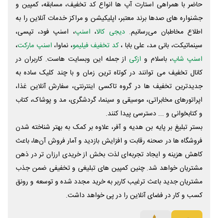
حاضر با همراهی استارت آپ ها انواع کد تخفیف، مسابقه، کمپین و
جشنواره های صدها برند معتبر، اپلیکیشن و مراکز خدمات آنلاین را به
اطلاع مخاطبان می‌رسانیم.
دیجی کالا
،
اسنپ
، اسنپ فود، تپسی،
سینماتیکت، بانی مد، علی‌ بابا ،
کد تخفیف فیلیمو
، نماوا،
اسنپ مارکت
،
اسنپ شاپ
، باسلام و
ازکی
از جمله این وبسایت ‌هاست. کاربران در
کانال تخفیف می توانند در کوتاه ترین زمان و با چند کلیک ساده به
جدیدترین تخفیف ها در گروه تاکسی اینترنتی، سفارش آنلاین غذا،
اپراتورهای مخابراتی، موسیقی و سینما، گردشگری، مد و پوشاک، کتاب
و کتابخوانی و ... دسترسی پیدا کنند.
بستر تبلیغ بر پایه بن هدیه و آفر، علاوه بر کمک به بهتر شناخته شدن
فروشگاه ها در صحنه رقابت و افزایش بازدید و آمار فروش آن‌ها، باعث
کاهش هزینه و ایجاد تجربه‌ای لذت بخش از خریدی ارزان تر در ذهن
مشتریان خواهد شد. چنین کمپین های تبلیغی و تخفیفی ضمن جذب
مشتریان جدید باعث ترغیب کاربر به خرید مجدد شده و توسعه و رونق
کسب و کار در فضای آنلاین را در پی خواهد داشت.