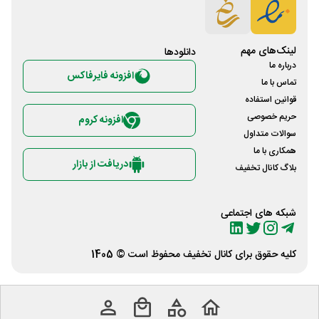
لینک‌های مهم
دانلود‌ها
درباره ما
افزونه فایرفاکس
تماس با ما
قوانین استفاده
حریم خصوصی
افزونه کروم
سوالات متداول
همکاری با ما
دریافت از بازار
بلاگ کانال تخفیف
شبکه های اجتماعی
کلیه حقوق برای
کانال تخفیف
محفوظ است © 1405