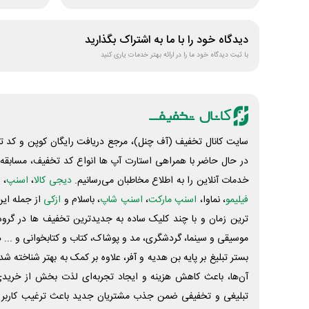
دیدگاه خود را با ما به اشتراک بگذارید
با ثبت دیدگاه خود ما را در ارائه بهتر خدمات یاری کنید
سایت کانال تخفیف (آف چنل)، مرجع دریافت رایگان کوپن و کد تخ
در حال حاضر با همراهی استارت آپ ها انواع کد تخفیف، مسابقه، 
خدمات آنلاین را به اطلاع مخاطبان می‌رسانیم.
دیجی کالا
،
اسنپ
، 
فیلیمو
، نماوا،
اسنپ مارکت
،
اسنپ شاپ
، باسلام و
ازکی
از جمله این
ترین زمان و با چند کلیک ساده به جدیدترین تخفیف ها در گروه ت
موسیقی و سینما، گردشگری، مد و پوشاک، کتاب و کتابخوانی و ... 
بستر تبلیغ بر پایه بن هدیه و آفر، علاوه بر کمک به بهتر شناخته 
آن‌ها، باعث کاهش هزینه و ایجاد تجربه‌ای لذت بخش از خرید
تبلیغی و تخفیفی ضمن جذب مشتریان جدید باعث ترغیب کاربر 