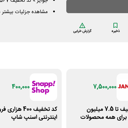
جوایز » کد تخفیف 1234567 تومانی برای سه نفر
مشاهده جزئیات بیشتر ب
ذخیره
گزارش خرابی
400,000
7,500,000
کد تخفیف تا 7.5 میلیون
کد تخفیف 400 هزار
 برای همه محصولات
اینترنتی اسنپ شاپ