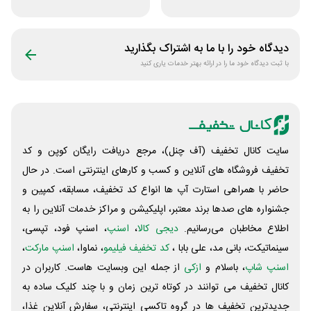
ایجاد وبسایت اپ
راکت
دیدگاه خود را با ما به اشتراک بگذارید
با ثبت دیدگاه خود ما را در ارائه بهتر خدمات یاری کنید
سایت کانال تخفیف (آف چنل)، مرجع دریافت رایگان کوپن و کد
تخفیف فروشگاه های آنلاین و کسب و‌ کارهای اینترنتی است. در حال
حاضر با همراهی استارت آپ ها انواع کد تخفیف، مسابقه، کمپین و
جشنواره های صدها برند معتبر، اپلیکیشن و مراکز خدمات آنلاین را به
اطلاع مخاطبان می‌رسانیم.
دیجی کالا
،
اسنپ
، اسنپ فود، تپسی،
سینماتیکت، بانی مد، علی‌ بابا ،
کد تخفیف فیلیمو
، نماوا،
اسنپ مارکت
،
اسنپ شاپ
، باسلام و
ازکی
از جمله این وبسایت ‌هاست. کاربران در
کانال تخفیف می توانند در کوتاه ترین زمان و با چند کلیک ساده به
جدیدترین تخفیف ها در گروه تاکسی اینترنتی، سفارش آنلاین غذا،