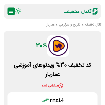
کانال تخفیف
تفریح و سرگرمی
عماریار
30%
کد تخفیف 30% ویدئوهای آموزشی
عماریار
منقضی شده
rmz14
کپی