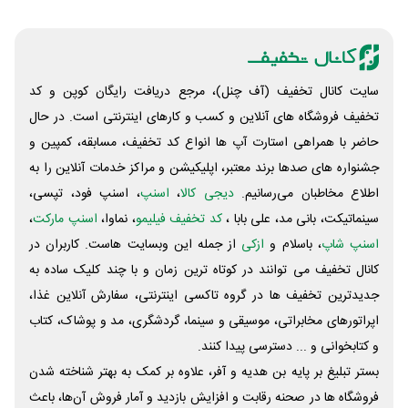
سایت کانال تخفیف (آف چنل)، مرجع دریافت رایگان کوپن و کد
تخفیف فروشگاه های آنلاین و کسب و‌ کارهای اینترنتی است. در حال
حاضر با همراهی استارت آپ ها انواع کد تخفیف، مسابقه، کمپین و
جشنواره های صدها برند معتبر، اپلیکیشن و مراکز خدمات آنلاین را به
اطلاع مخاطبان می‌رسانیم.
دیجی کالا
،
اسنپ
، اسنپ فود، تپسی،
سینماتیکت، بانی مد، علی‌ بابا ،
کد تخفیف فیلیمو
، نماوا،
اسنپ مارکت
،
اسنپ شاپ
، باسلام و
ازکی
از جمله این وبسایت ‌هاست. کاربران در
کانال تخفیف می توانند در کوتاه ترین زمان و با چند کلیک ساده به
جدیدترین تخفیف ها در گروه تاکسی اینترنتی، سفارش آنلاین غذا،
اپراتورهای مخابراتی، موسیقی و سینما، گردشگری، مد و پوشاک، کتاب
و کتابخوانی و ... دسترسی پیدا کنند.
بستر تبلیغ بر پایه بن هدیه و آفر، علاوه بر کمک به بهتر شناخته شدن
فروشگاه ها در صحنه رقابت و افزایش بازدید و آمار فروش آن‌ها، باعث