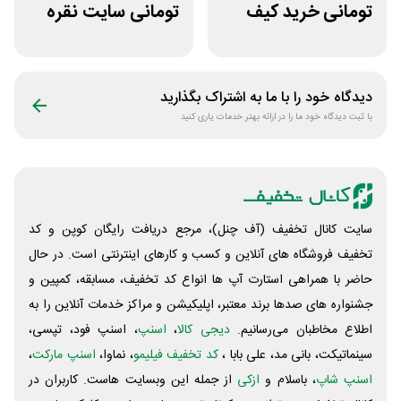
تومانی خرید کیف
تومانی سایت نقره
دستی زنانه وکسون
جات زنانه زرینان
دیدگاه خود را با ما به اشتراک بگذارید
با ثبت دیدگاه خود ما را در ارائه بهتر خدمات یاری کنید
سایت کانال تخفیف (آف چنل)، مرجع دریافت رایگان کوپن و کد
تخفیف فروشگاه های آنلاین و کسب و‌ کارهای اینترنتی است. در حال
حاضر با همراهی استارت آپ ها انواع کد تخفیف، مسابقه، کمپین و
جشنواره های صدها برند معتبر، اپلیکیشن و مراکز خدمات آنلاین را به
اطلاع مخاطبان می‌رسانیم.
دیجی کالا
،
اسنپ
، اسنپ فود، تپسی،
سینماتیکت، بانی مد، علی‌ بابا ،
کد تخفیف فیلیمو
، نماوا،
اسنپ مارکت
،
اسنپ شاپ
، باسلام و
ازکی
از جمله این وبسایت ‌هاست. کاربران در