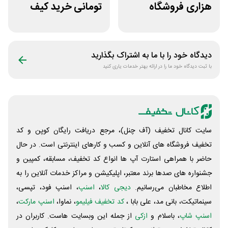
هزاری فروشگاه
تومانی خرید کیف
اینترنتی اسنپ شاپ
دستی زنانه وکسون
دیدگاه خود را با ما به اشتراک بگذارید
با ثبت دیدگاه خود ما را در ارائه بهتر خدمات یاری کنید
سایت کانال تخفیف (آف چنل)، مرجع دریافت رایگان کوپن و کد
تخفیف فروشگاه های آنلاین و کسب و‌ کارهای اینترنتی است. در حال
حاضر با همراهی استارت آپ ها انواع کد تخفیف، مسابقه، کمپین و
جشنواره های صدها برند معتبر، اپلیکیشن و مراکز خدمات آنلاین را به
اطلاع مخاطبان می‌رسانیم.
دیجی کالا
،
اسنپ
، اسنپ فود، تپسی،
سینماتیکت، بانی مد، علی‌ بابا ،
کد تخفیف فیلیمو
، نماوا،
اسنپ مارکت
،
اسنپ شاپ
، باسلام و
ازکی
از جمله این وبسایت ‌هاست. کاربران در