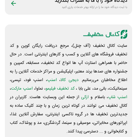
دیدگاه خود را با ما به اشتراک بگذارید
با ثبت دیدگاه خود ما را در ارائه بهتر خدمات یاری کنید
سایت کانال تخفیف (آف چنل)، مرجع دریافت رایگان کوپن و کد
تخفیف فروشگاه های آنلاین و کسب و‌ کارهای اینترنتی است. در حال
حاضر با همراهی استارت آپ ها انواع کد تخفیف، مسابقه، کمپین و
جشنواره های صدها برند معتبر، اپلیکیشن و مراکز خدمات آنلاین را به
اطلاع مخاطبان می‌رسانیم.
دیجی کالا
،
اسنپ
، اسنپ فود، تپسی،
سینماتیکت، بانی مد، علی‌ بابا ،
کد تخفیف فیلیمو
، نماوا،
اسنپ مارکت
،
اسنپ شاپ
، باسلام و
ازکی
از جمله این وبسایت ‌هاست. کاربران در
کانال تخفیف می توانند در کوتاه ترین زمان و با چند کلیک ساده به
جدیدترین تخفیف ها در گروه تاکسی اینترنتی، سفارش آنلاین غذا،
اپراتورهای مخابراتی، موسیقی و سینما، گردشگری، مد و پوشاک، کتاب
و کتابخوانی و ... دسترسی پیدا کنند.