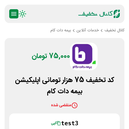
کانال تخفیف
خدمات آنلاین
بیمه دات کام
75,000 تومان
کد تخفیف 75 هزار تومانی اپلیکیشن
بیمه دات کام
منقضی شده
test3
کپی