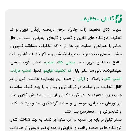
سایت کانال تخفیف (آف چنل)، مرجع دریافت رایگان کوپن و کد
تخفیف فروشگاه های آنلاین و کسب و‌ کارهای اینترنتی است. در حال
حاضر با همراهی استارت آپ ها انواع کد تخفیف، مسابقه، کمپین و
جشنواره های صدها برند معتبر، اپلیکیشن و مراکز خدمات آنلاین را به
اطلاع مخاطبان می‌رسانیم.
دیجی کالا
،
اسنپ
، اسنپ فود، تپسی،
سینماتیکت، بانی مد، علی‌ بابا ،
کد تخفیف فیلیمو
، نماوا،
اسنپ مارکت
،
اسنپ شاپ
، باسلام و
ازکی
از جمله این وبسایت ‌هاست. کاربران در
کانال تخفیف می توانند در کوتاه ترین زمان و با چند کلیک ساده به
جدیدترین تخفیف ها در گروه تاکسی اینترنتی، سفارش آنلاین غذا،
اپراتورهای مخابراتی، موسیقی و سینما، گردشگری، مد و پوشاک، کتاب
و کتابخوانی و ... دسترسی پیدا کنند.
بستر تبلیغ بر پایه بن هدیه و آفر، علاوه بر کمک به بهتر شناخته شدن
فروشگاه ها در صحنه رقابت و افزایش بازدید و آمار فروش آن‌ها، باعث