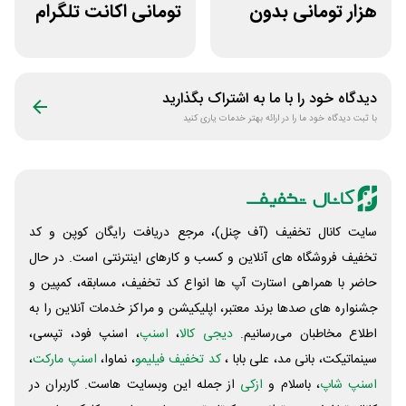
هزار تومانی بدون
تومانی اکانت تلگرام
محدودیت رژیم
پریمیوم نامکس
غذایی بروکلی
دیدگاه خود را با ما به اشتراک بگذارید
با ثبت دیدگاه خود ما را در ارائه بهتر خدمات یاری کنید
سایت کانال تخفیف (آف چنل)، مرجع دریافت رایگان کوپن و کد
تخفیف فروشگاه های آنلاین و کسب و‌ کارهای اینترنتی است. در حال
حاضر با همراهی استارت آپ ها انواع کد تخفیف، مسابقه، کمپین و
جشنواره های صدها برند معتبر، اپلیکیشن و مراکز خدمات آنلاین را به
اطلاع مخاطبان می‌رسانیم.
دیجی کالا
،
اسنپ
، اسنپ فود، تپسی،
سینماتیکت، بانی مد، علی‌ بابا ،
کد تخفیف فیلیمو
، نماوا،
اسنپ مارکت
،
اسنپ شاپ
، باسلام و
ازکی
از جمله این وبسایت ‌هاست. کاربران در