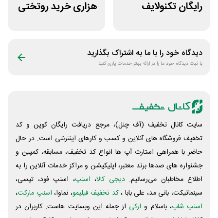
رایگان تکنولایف
هزاری خرید روتختی
غیراول
و فرش چاپی حسن
نیا
دیدگاه خود را با ما به اشتراک بگذارید
با ثبت دیدگاه خود ما را در ارائه بهتر خدمات یاری کنید
سایت کانال تخفیف (آف چنل)، مرجع دریافت رایگان کوپن و کد
تخفیف فروشگاه های آنلاین و کسب و‌ کارهای اینترنتی است. در حال
حاضر با همراهی استارت آپ ها انواع کد تخفیف، مسابقه، کمپین و
جشنواره های صدها برند معتبر، اپلیکیشن و مراکز خدمات آنلاین را به
اطلاع مخاطبان می‌رسانیم.
دیجی کالا
،
اسنپ
، اسنپ فود، تپسی،
سینماتیکت، بانی مد، علی‌ بابا ،
کد تخفیف فیلیمو
، نماوا،
اسنپ مارکت
،
اسنپ شاپ
، باسلام و
ازکی
از جمله این وبسایت ‌هاست. کاربران در