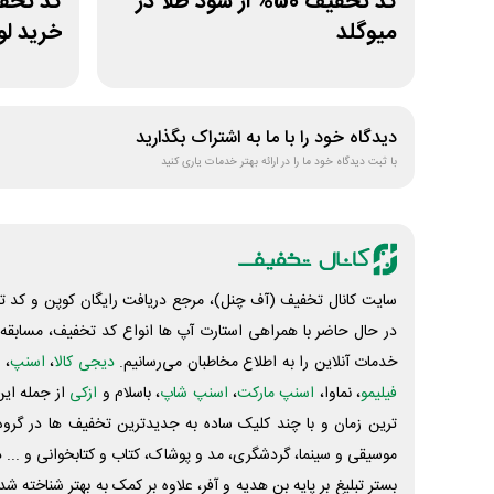
کد تخفیف 50% از سود طلا در
میوگلد
خرید لو
دیدگاه خود را با ما به اشتراک بگذارید
با ثبت دیدگاه خود ما را در ارائه بهتر خدمات یاری کنید
سایت کانال تخفیف (آف چنل)، مرجع دریافت رایگان کوپن و کد تخ
در حال حاضر با همراهی استارت آپ ها انواع کد تخفیف، مسابقه، 
خدمات آنلاین را به اطلاع مخاطبان می‌رسانیم.
دیجی کالا
،
اسنپ
، 
فیلیمو
، نماوا،
اسنپ مارکت
،
اسنپ شاپ
، باسلام و
ازکی
از جمله این
ترین زمان و با چند کلیک ساده به جدیدترین تخفیف ها در گروه ت
موسیقی و سینما، گردشگری، مد و پوشاک، کتاب و کتابخوانی و ... 
بستر تبلیغ بر پایه بن هدیه و آفر، علاوه بر کمک به بهتر شناخته 