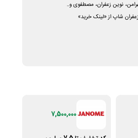
هرامن، نوین زعفران، مصطفوی و..
زعفران شاپ از «لینک خرید»
7,500,000