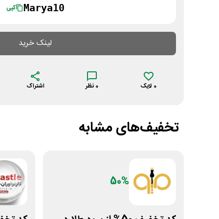
Marya10
کپی
لینک خرید
0
لایک
0
نظر
اشتراک
تخفیف‌های مشابه
50%