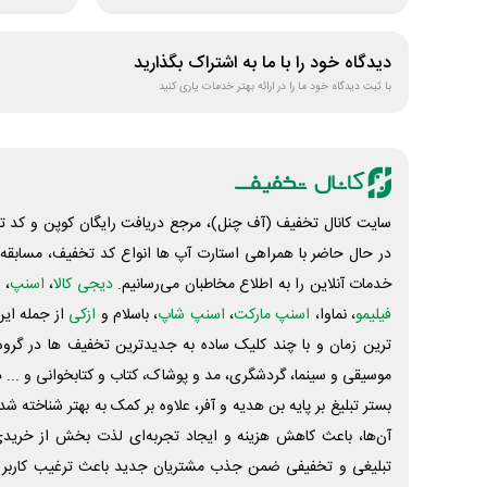
دیدگاه خود را با ما به اشتراک بگذارید
با ثبت دیدگاه خود ما را در ارائه بهتر خدمات یاری کنید
سایت کانال تخفیف (آف چنل)، مرجع دریافت رایگان کوپن و کد تخ
در حال حاضر با همراهی استارت آپ ها انواع کد تخفیف، مسابقه، 
خدمات آنلاین را به اطلاع مخاطبان می‌رسانیم.
دیجی کالا
،
اسنپ
، 
فیلیمو
، نماوا،
اسنپ مارکت
،
اسنپ شاپ
، باسلام و
ازکی
از جمله این
ترین زمان و با چند کلیک ساده به جدیدترین تخفیف ها در گروه ت
موسیقی و سینما، گردشگری، مد و پوشاک، کتاب و کتابخوانی و ... 
بستر تبلیغ بر پایه بن هدیه و آفر، علاوه بر کمک به بهتر شناخته 
آن‌ها، باعث کاهش هزینه و ایجاد تجربه‌ای لذت بخش از خرید
تبلیغی و تخفیفی ضمن جذب مشتریان جدید باعث ترغیب کاربر 