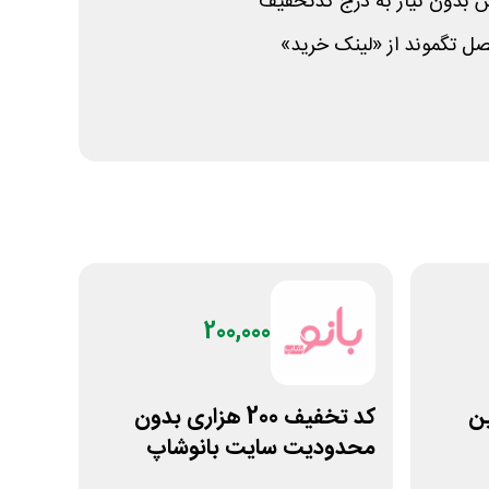
 بدون نیاز به درج کدتخفیف
فصل تگموند از «لینک خرید»
200,000
لین
کد تخفیف 200 هزاری بدون
محدودیت سایت بانوشاپ