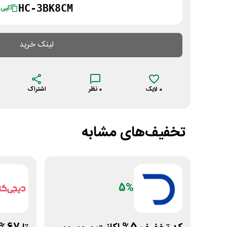
HC-3BK8CM
کپی
لینک خرید
0
لایک
0
نظر
اشتراک
تخفیف‌های مشابه
5%