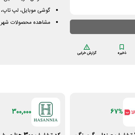
گوشی موبایل، لپ تاپ، ها
مشاهده محصولات شهر فا
ذخیره
گزارش خرابی
300,000
67%