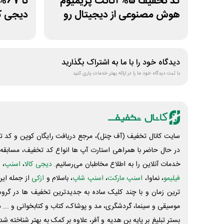
کد تخفیف 5% اکانت پریمیوم
تا
هوش مصنوعی از دیجیتال رو
دیجی کا
دیدگاه خود را با ما به اشتراک بگذارید
با ثبت دیدگاه خود ما را در ارائه بهتر خدمات یاری کنید
سایت کانال تخفیف (آف چنل)، مرجع دریافت رایگان کوپن و کد تخ
در حال حاضر با همراهی استارت آپ ها انواع کد تخفیف، مسابقه، 
خدمات آنلاین را به اطلاع مخاطبان می‌رسانیم.
دیجی کالا
،
اسنپ
، 
فیلیمو
، نماوا،
اسنپ مارکت
،
اسنپ شاپ
، باسلام و
ازکی
از جمله این
ترین زمان و با چند کلیک ساده به جدیدترین تخفیف ها در گروه ت
موسیقی و سینما، گردشگری، مد و پوشاک، کتاب و کتابخوانی و ... 
بستر تبلیغ بر پایه بن هدیه و آفر، علاوه بر کمک به بهتر شناخته 