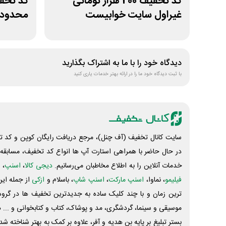
کد تخفیف 200 هزار تومانی
غیراول سایت خوابیست
محدودی
لیموشا
دیدگاه خود را با ما به اشتراک بگذارید
با ثبت دیدگاه خود ما را در ارائه بهتر خدمات یاری کنید
سایت کانال تخفیف (آف چنل)، مرجع دریافت رایگان کوپن و کد تخ
در حال حاضر با همراهی استارت آپ ها انواع کد تخفیف، مسابقه، 
خدمات آنلاین را به اطلاع مخاطبان می‌رسانیم.
دیجی کالا
،
اسنپ
، 
فیلیمو
، نماوا،
اسنپ مارکت
،
اسنپ شاپ
، باسلام و
ازکی
از جمله این
ترین زمان و با چند کلیک ساده به جدیدترین تخفیف ها در گروه ت
موسیقی و سینما، گردشگری، مد و پوشاک، کتاب و کتابخوانی و ... 
بستر تبلیغ بر پایه بن هدیه و آفر، علاوه بر کمک به بهتر شناخته 