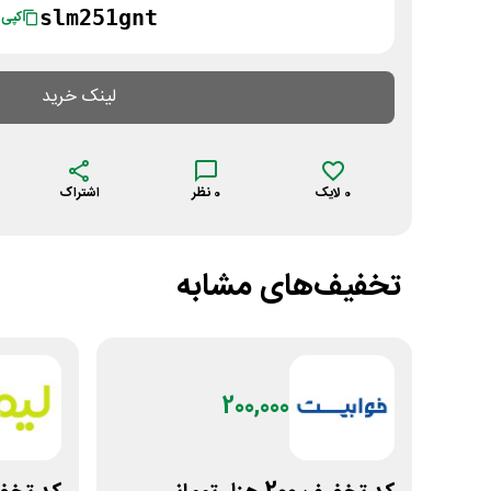
slm251gnt
کپی
لینک خرید
0
لایک
0
نظر
اشتراک
تخفیف‌های مشابه
200,000