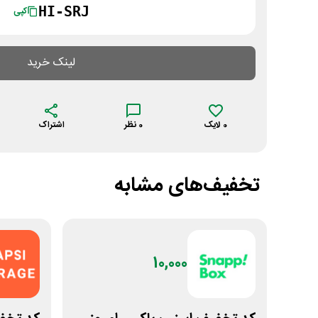
HI-SRJ
کپی
لینک خرید
0
لایک
0
نظر
اشتراک
تخفیف‌های مشابه
10,000