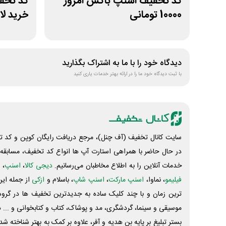
کد تخفیف اسنپ باکس امروز
10000 تومانی
خرید لا
دیدگاه خود را با ما به اشتراک بگذارید
با ثبت دیدگاه خود ما را در ارائه بهتر خدمات یاری کنید
سایت کانال تخفیف (آف چنل)، مرجع دریافت رایگان کوپن و کد تخ
در حال حاضر با همراهی استارت آپ ها انواع کد تخفیف، مسابقه، 
خدمات آنلاین را به اطلاع مخاطبان می‌رسانیم.
دیجی کالا
،
اسنپ
، 
فیلیمو
، نماوا،
اسنپ مارکت
،
اسنپ شاپ
، باسلام و
ازکی
از جمله این
ترین زمان و با چند کلیک ساده به جدیدترین تخفیف ها در گروه ت
موسیقی و سینما، گردشگری، مد و پوشاک، کتاب و کتابخوانی و ... 
بستر تبلیغ بر پایه بن هدیه و آفر، علاوه بر کمک به بهتر شناخته 