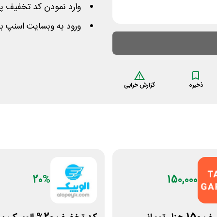
وارد نمودن کد تخفیف پ
ورود به وبسایت اسنپ ب
ذخیره
گزارش خرابی
20%
150,000