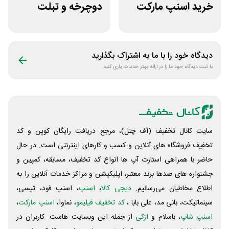
خرید اسنپ مارکت
دوچرخه و تبلت
70 هزار تومانی
جوایز بازی دنیای
میرکس
دیدگاه خود را با ما به اشتراک بگذارید
با ثبت دیدگاه خود ما را در ارائه بهتر خدمات یاری کنید
سایت کانال تخفیف (آف چنل)، مرجع دریافت رایگان کوپن و کد
تخفیف فروشگاه های آنلاین و کسب و‌ کارهای اینترنتی است. در حال
حاضر با همراهی استارت آپ ها انواع کد تخفیف، مسابقه، کمپین و
جشنواره های صدها برند معتبر، اپلیکیشن و مراکز خدمات آنلاین را به
اطلاع مخاطبان می‌رسانیم.
دیجی کالا
،
اسنپ
، اسنپ فود، تپسی،
سینماتیکت، بانی مد، علی‌ بابا ،
کد تخفیف فیلیمو
، نماوا،
اسنپ مارکت
،
اسنپ شاپ
، باسلام و
ازکی
از جمله این وبسایت ‌هاست. کاربران در