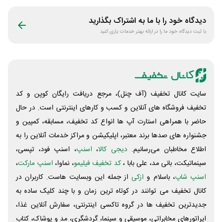
دیدگاه خود را با ما به اشتراک بگذارید
با ثبت دیدگاه خود ما را در ارائه بهتر خدمات یاری کنید
سایت کانال تخفیف (آف چنل)، مرجع دریافت رایگان کوپن و کد
تخفیف فروشگاه های آنلاین و کسب و‌ کارهای اینترنتی است. در حال
حاضر با همراهی استارت آپ ها انواع کد تخفیف، مسابقه، کمپین و
جشنواره های صدها برند معتبر، اپلیکیشن و مراکز خدمات آنلاین را به
اطلاع مخاطبان می‌رسانیم.
دیجی کالا
،
اسنپ
، اسنپ فود، تپسی،
سینماتیکت، بانی مد، علی‌ بابا ،
کد تخفیف فیلیمو
، نماوا،
اسنپ مارکت
،
اسنپ شاپ
، باسلام و
ازکی
از جمله این وبسایت ‌هاست. کاربران در
کانال تخفیف می توانند در کوتاه ترین زمان و با چند کلیک ساده به
جدیدترین تخفیف ها در گروه تاکسی اینترنتی، سفارش آنلاین غذا،
اپراتورهای مخابراتی، موسیقی و سینما، گردشگری، مد و پوشاک، کتاب