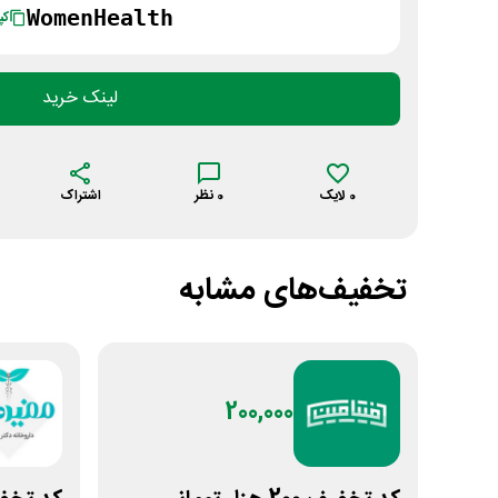
WomenHealth
کپ
لینک خرید
0
لایک
0
نظر
اشتراک
تخفیف‌های مشابه
200,000