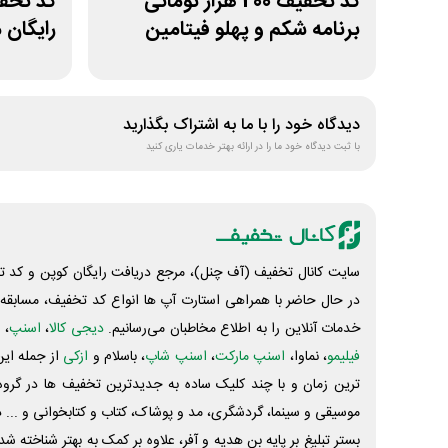
کد تخفیف 200 هزار تومانی
برنامه شکم و پهلو فیتامین
رایگان
دیدگاه خود را با ما به اشتراک بگذارید
با ثبت دیدگاه خود ما را در ارائه بهتر خدمات یاری کنید
سایت کانال تخفیف (آف چنل)، مرجع دریافت رایگان کوپن و کد تخ
در حال حاضر با همراهی استارت آپ ها انواع کد تخفیف، مسابقه، 
خدمات آنلاین را به اطلاع مخاطبان می‌رسانیم.
دیجی کالا
،
اسنپ
، 
فیلیمو
، نماوا،
اسنپ مارکت
،
اسنپ شاپ
، باسلام و
ازکی
از جمله این
ترین زمان و با چند کلیک ساده به جدیدترین تخفیف ها در گروه ت
موسیقی و سینما، گردشگری، مد و پوشاک، کتاب و کتابخوانی و ... 
بستر تبلیغ بر پایه بن هدیه و آفر، علاوه بر کمک به بهتر شناخته 