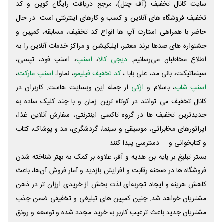
سایت کانال تخفیف (آف چنل)، مرجع دریافت رایگان کوپن و کد
تخفیف فروشگاه های آنلاین و کسب و‌ کارهای اینترنتی است. در حال
حاضر با همراهی استارت آپ ها انواع کد تخفیف، مسابقه، کمپین و
جشنواره های صدها برند معتبر، اپلیکیشن و مراکز خدمات آنلاین را به
اطلاع مخاطبان می‌رسانیم.
دیجی کالا
،
اسنپ
، اسنپ فود، تپسی،
سینماتیکت، بانی مد، علی‌ بابا ،
کد تخفیف فیلیمو
، نماوا،
اسنپ مارکت
،
اسنپ شاپ
، باسلام و
ازکی
از جمله این وبسایت ‌هاست. کاربران در
کانال تخفیف می توانند در کوتاه ترین زمان و با چند کلیک ساده به
جدیدترین تخفیف ها در گروه تاکسی اینترنتی، سفارش آنلاین غذا،
اپراتورهای مخابراتی، موسیقی و سینما، گردشگری، مد و پوشاک، کتاب
و کتابخوانی و ... دسترسی پیدا کنند.
بستر تبلیغ بر پایه بن هدیه و آفر، علاوه بر کمک به بهتر شناخته شدن
فروشگاه ها در صحنه رقابت و افزایش بازدید و آمار فروش آن‌ها، باعث
کاهش هزینه و ایجاد تجربه‌ای لذت بخش از خریدی ارزان تر در ذهن
مشتریان خواهد شد. چنین کمپین های تبلیغی و تخفیفی ضمن جذب
مشتریان جدید باعث ترغیب کاربر به خرید مجدد شده و توسعه و رونق