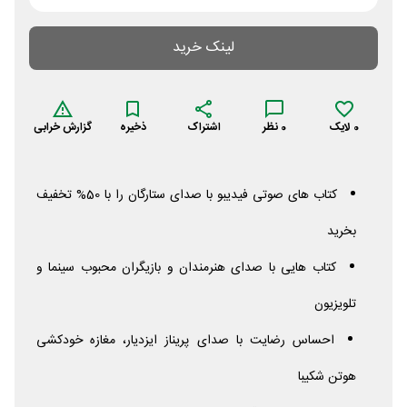
لینک خرید
0
لایک
0
نظر
اشتراک
ذخیره
گزارش خرابی
کتاب های صوتی فیدیبو با صدای ستارگان را با 50% تخفیف
بخرید
کتاب هایی با صدای هنرمندان و بازیگران محبوب سینما و
تلویزیون
احساس رضایت با صدای پریناز ایزدیار، مغازه خودکشی
هوتن شکیبا