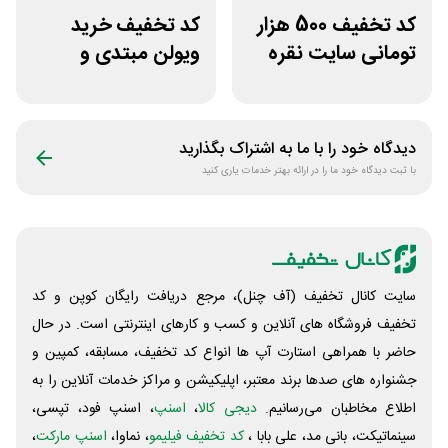
کد تخفیف 500 هزار
کد تخفیف خرید
تومانی سایت نقره
ویولن مبتدی و
جات زنانه زرینان
آموزشی از سازکالا
دیدگاه خود را با ما به اشتراک بگذارید
با ثبت دیدگاه خود ما را در ارائه بهتر خدمات یاری کنید
سایت کانال تخفیف (آف چنل)، مرجع دریافت رایگان کوپن و کد
تخفیف فروشگاه های آنلاین و کسب و‌ کارهای اینترنتی است. در حال
حاضر با همراهی استارت آپ ها انواع کد تخفیف، مسابقه، کمپین و
جشنواره های صدها برند معتبر، اپلیکیشن و مراکز خدمات آنلاین را به
اطلاع مخاطبان می‌رسانیم.
دیجی کالا
،
اسنپ
، اسنپ فود، تپسی،
سینماتیکت، بانی مد، علی‌ بابا ،
کد تخفیف فیلیمو
، نماوا،
اسنپ مارکت
،