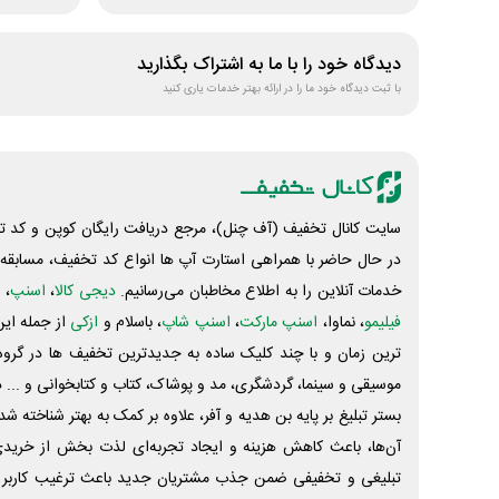
دیدگاه خود را با ما به اشتراک بگذارید
با ثبت دیدگاه خود ما را در ارائه بهتر خدمات یاری کنید
سایت کانال تخفیف (آف چنل)، مرجع دریافت رایگان کوپن و کد تخ
در حال حاضر با همراهی استارت آپ ها انواع کد تخفیف، مسابقه، 
خدمات آنلاین را به اطلاع مخاطبان می‌رسانیم.
دیجی کالا
،
اسنپ
، 
فیلیمو
، نماوا،
اسنپ مارکت
،
اسنپ شاپ
، باسلام و
ازکی
از جمله این
ترین زمان و با چند کلیک ساده به جدیدترین تخفیف ها در گروه ت
موسیقی و سینما، گردشگری، مد و پوشاک، کتاب و کتابخوانی و ... 
بستر تبلیغ بر پایه بن هدیه و آفر، علاوه بر کمک به بهتر شناخته 
آن‌ها، باعث کاهش هزینه و ایجاد تجربه‌ای لذت بخش از خرید
تبلیغی و تخفیفی ضمن جذب مشتریان جدید باعث ترغیب کاربر 