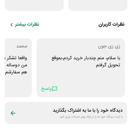
همه محصولات
فروشگاه ایرانتک 24
ژانومه
نظرات کاربران
نظرات بیشتر
زی زی جون
محمد
با سلام، منم چندبار خرید کردم،بموقع
واقعا تشکر میک
تحویل گرفتم
من دوساله که د
هم سفارشم انج
پاسخ
دیدگاه خود را با ما به اشتراک بگذارید
با ثبت دیدگاه خود ما را در ارائه بهتر خدمات یاری کنید