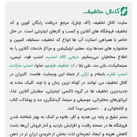
سایت کانال تخفیف (آف چنل)، مرجع دریافت رایگان کوپن و کد
تخفیف فروشگاه های آنلاین و کسب و‌ کارهای اینترنتی است. در حال
حاضر با همراهی استارت آپ ها انواع کد تخفیف، مسابقه، کمپین و
جشنواره های صدها برند معتبر، اپلیکیشن و مراکز خدمات آنلاین را به
اطلاع مخاطبان می‌رسانیم.
دیجی کالا
،
اسنپ
، اسنپ فود، تپسی،
سینماتیکت، بانی مد، علی‌ بابا ،
کد تخفیف فیلیمو
، نماوا،
اسنپ مارکت
،
اسنپ شاپ
، باسلام و
ازکی
از جمله این وبسایت ‌هاست. کاربران در
کانال تخفیف می توانند در کوتاه ترین زمان و با چند کلیک ساده به
جدیدترین تخفیف ها در گروه تاکسی اینترنتی، سفارش آنلاین غذا،
اپراتورهای مخابراتی، موسیقی و سینما، گردشگری، مد و پوشاک، کتاب
و کتابخوانی و ... دسترسی پیدا کنند.
بستر تبلیغ بر پایه بن هدیه و آفر، علاوه بر کمک به بهتر شناخته شدن
فروشگاه ها در صحنه رقابت و افزایش بازدید و آمار فروش آن‌ها، باعث
کاهش هزینه و ایجاد تجربه‌ای لذت بخش از خریدی ارزان تر در ذهن