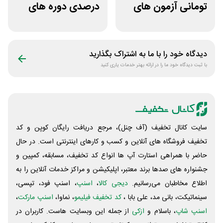
تومانی آزمون های
درصدی دوره های
قلم چی
علوم پزشکی لینوم
دیدگاه خود را با ما به اشتراک بگذارید
با ثبت دیدگاه خود ما را در ارائه بهتر خدمات یاری کنید
سایت کانال تخفیف (آف چنل)، مرجع دریافت رایگان کوپن و کد
تخفیف فروشگاه های آنلاین و کسب و‌ کارهای اینترنتی است. در حال
حاضر با همراهی استارت آپ ها انواع کد تخفیف، مسابقه، کمپین و
جشنواره های صدها برند معتبر، اپلیکیشن و مراکز خدمات آنلاین را به
اطلاع مخاطبان می‌رسانیم.
دیجی کالا
،
اسنپ
، اسنپ فود، تپسی،
سینماتیکت، بانی مد، علی‌ بابا ،
کد تخفیف فیلیمو
، نماوا،
اسنپ مارکت
،
اسنپ شاپ
، باسلام و
ازکی
از جمله این وبسایت ‌هاست. کاربران در