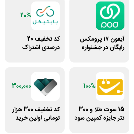
20%
آیفون ۱۷ پرومکس
کد تخفیف 20
رایگان در جشنواره
درصدی اشتراک
روی فرکانس شانس
هوش مصنوعی ترید
ویپاد
بایتیکل
300,000
100%
15 سوت طلا و 300
کد تخفیف 300 هزار
تتر جایزه کمپین سود
تومانی اولین خرید
دو نفره تبدیل
ساچمه نقره از