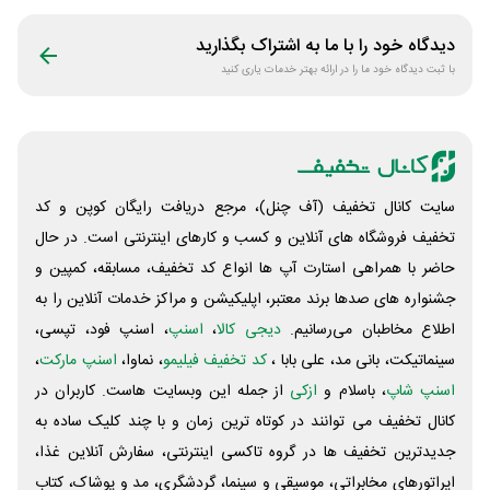
سیلفام
دیدگاه خود را با ما به اشتراک بگذارید
با ثبت دیدگاه خود ما را در ارائه بهتر خدمات یاری کنید
سایت کانال تخفیف (آف چنل)، مرجع دریافت رایگان کوپن و کد
تخفیف فروشگاه های آنلاین و کسب و‌ کارهای اینترنتی است. در حال
حاضر با همراهی استارت آپ ها انواع کد تخفیف، مسابقه، کمپین و
جشنواره های صدها برند معتبر، اپلیکیشن و مراکز خدمات آنلاین را به
اطلاع مخاطبان می‌رسانیم.
دیجی کالا
،
اسنپ
، اسنپ فود، تپسی،
سینماتیکت، بانی مد، علی‌ بابا ،
کد تخفیف فیلیمو
، نماوا،
اسنپ مارکت
،
اسنپ شاپ
، باسلام و
ازکی
از جمله این وبسایت ‌هاست. کاربران در
کانال تخفیف می توانند در کوتاه ترین زمان و با چند کلیک ساده به
جدیدترین تخفیف ها در گروه تاکسی اینترنتی، سفارش آنلاین غذا،
اپراتورهای مخابراتی، موسیقی و سینما، گردشگری، مد و پوشاک، کتاب