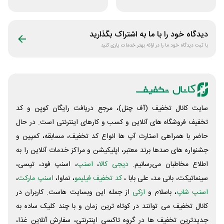
مشاوره سایت یک
لاین استور
وکیل
دیدگاه خود را با ما به اشتراک بگذارید
با ثبت دیدگاه خود ما را در ارائه بهتر خدمات یاری کنید
سایت کانال تخفیف (آف چنل)، مرجع دریافت رایگان کوپن و کد
تخفیف فروشگاه های آنلاین و کسب و‌ کارهای اینترنتی است. در حال
حاضر با همراهی استارت آپ ها انواع کد تخفیف، مسابقه، کمپین و
جشنواره های صدها برند معتبر، اپلیکیشن و مراکز خدمات آنلاین را به
اطلاع مخاطبان می‌رسانیم.
دیجی کالا
،
اسنپ
، اسنپ فود، تپسی،
سینماتیکت، بانی مد، علی‌ بابا ،
کد تخفیف فیلیمو
، نماوا،
اسنپ مارکت
،
اسنپ شاپ
، باسلام و
ازکی
از جمله این وبسایت ‌هاست. کاربران در
کانال تخفیف می توانند در کوتاه ترین زمان و با چند کلیک ساده به
جدیدترین تخفیف ها در گروه تاکسی اینترنتی، سفارش آنلاین غذا،